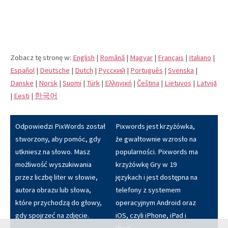
Zobacz tę stronę w:
English
|
Română
|
Magyar
|
Français
|
Italiano
|
Español
|
Deutsche
|
Dutch
|
Pусский
|
Português
|
Svenska
|
Danske
|
Norsk
|
Suomi
|
Türk
|
Eλληνική
|
Čeština
|
Lietuvos
|
Latvijā
|
Eesti
|
한국어
Odpowiedzi PixWords został
Pixwords jest krzyżówka,
stworzony, aby pomóc, gdy
że gwałtownie wzrosło na
utkniesz na słowo. Masz
popularności. Pixwords ma
możliwość wyszukiwania
krzyżówkę Gry w 19
przez liczbę liter w słowie,
językach i jest dostępna na
autora obrazu lub słowa,
telefony z systemem
które przychodzą do głowy,
operacyjnym Android oraz
gdy spojrzeć na zdjęcie.
iOS, czyli iPhone, iPad i