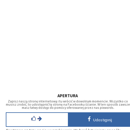
APERTURA
Zapisz naszą stronę internetową i tu wrócić w dowolnym momencie. Wszystko co
musisz zrobić, to udostępnić tę stronę na Facebooku ścianie. W ten sposób zawsze
masz łatwy dostęp do pomocy oferowanej przez nas pixwords.
Udostępnij