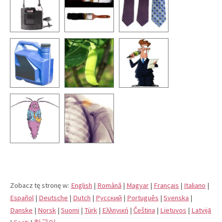
Zobacz tę stronę w:
English
|
Română
|
Magyar
|
Français
|
Italiano
|
Español
|
Deutsche
|
Dutch
|
Pусский
|
Português
|
Svenska
|
Danske
|
Norsk
|
Suomi
|
Türk
|
Eλληνική
|
Čeština
|
Lietuvos
|
Latvijā