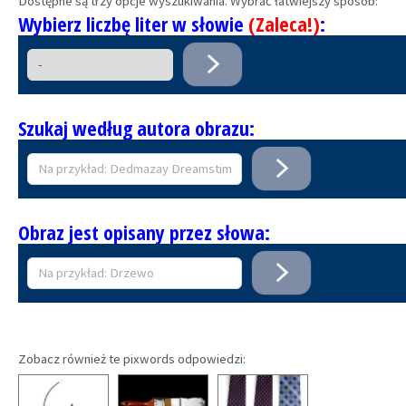
Dostępne są trzy opcje wyszukiwania. Wybrać łatwiejszy sposób:
Wybierz liczbę liter w słowie
(Zaleca!)
:
Szukaj według autora obrazu:
Obraz jest opisany przez słowa:
Zobacz również te pixwords odpowiedzi: