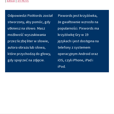
|
Eesti
|
한국어
Odpowiedzi PixWords został
Pixwords jest krzyżówka,
stworzony, aby pomóc, gdy
że gwałtownie wzrosło na
utkniesz na słowo. Masz
popularności. Pixwords ma
możliwość wyszukiwania
krzyżówkę Gry w 19
przez liczbę liter w słowie,
językach i jest dostępna na
autora obrazu lub słowa,
telefony z systemem
które przychodzą do głowy,
operacyjnym Android oraz
gdy spojrzeć na zdjęcie.
iOS, czyli iPhone, iPad i
iPod.