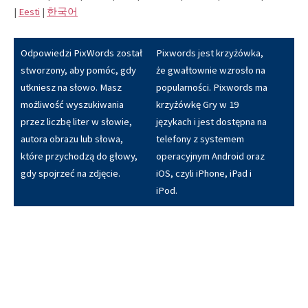
|
Eesti
|
한국어
Odpowiedzi PixWords został
Pixwords jest krzyżówka,
stworzony, aby pomóc, gdy
że gwałtownie wzrosło na
utkniesz na słowo. Masz
popularności. Pixwords ma
możliwość wyszukiwania
krzyżówkę Gry w 19
przez liczbę liter w słowie,
językach i jest dostępna na
autora obrazu lub słowa,
telefony z systemem
które przychodzą do głowy,
operacyjnym Android oraz
gdy spojrzeć na zdjęcie.
iOS, czyli iPhone, iPad i
iPod.