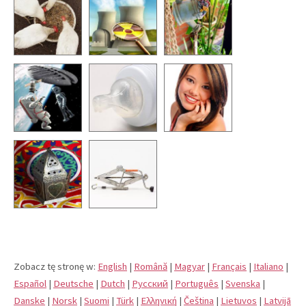
Zobacz tę stronę w:
English
|
Română
|
Magyar
|
Français
|
Italiano
|
Español
|
Deutsche
|
Dutch
|
Pусский
|
Português
|
Svenska
|
Danske
|
Norsk
|
Suomi
|
Türk
|
Eλληνική
|
Čeština
|
Lietuvos
|
Latvijā