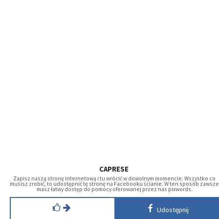
CAPRESE
Zapisz naszą stronę internetową i tu wrócić w dowolnym momencie. Wszystko co
musisz zrobić, to udostępnić tę stronę na Facebooku ścianie. W ten sposób zawsze
masz łatwy dostęp do pomocy oferowanej przez nas pixwords.
Udostępnij