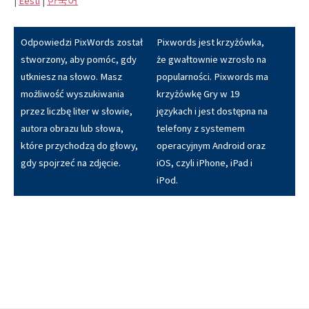
|
Eesti
|
한국어
Odpowiedzi PixWords został
Pixwords jest krzyżówka,
stworzony, aby pomóc, gdy
że gwałtownie wzrosło na
utkniesz na słowo. Masz
popularności. Pixwords ma
możliwość wyszukiwania
krzyżówkę Gry w 19
przez liczbę liter w słowie,
językach i jest dostępna na
autora obrazu lub słowa,
telefony z systemem
które przychodzą do głowy,
operacyjnym Android oraz
gdy spojrzeć na zdjęcie.
iOS, czyli iPhone, iPad i
iPod.