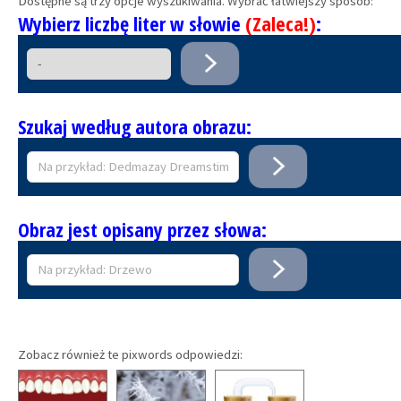
Dostępne są trzy opcje wyszukiwania. Wybrać łatwiejszy sposób:
Wybierz liczbę liter w słowie
(Zaleca!)
:
Szukaj według autora obrazu:
Obraz jest opisany przez słowa:
Zobacz również te pixwords odpowiedzi: