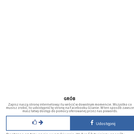
GRÓB
Zapisz naszą stronę internetową i tu wrócić w dowolnym momencie. Wszystko co
musisz zrobić, to udostępnić tę stronę na Facebooku ścianie. W ten sposób zawsze
masz łatwy dostęp do pomocy oferowanej przez nas pixwords.
Udostępnij