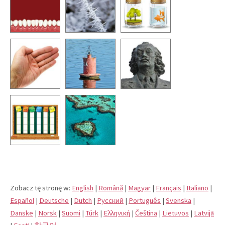
Zobacz tę stronę w:
English
|
Română
|
Magyar
|
Français
|
Italiano
|
Español
|
Deutsche
|
Dutch
|
Pусский
|
Português
|
Svenska
|
Danske
|
Norsk
|
Suomi
|
Türk
|
Eλληνική
|
Čeština
|
Lietuvos
|
Latvijā